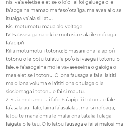
nisi vaʻa eletise eletise o loʻo i ai foi galuega o le
faʻaogaina mamao ma fesoʻotaʻiga, ma avea ai o se
ituaiga vaʻaia sili atu.
Kisi motumotu maualalo-voltage
IV. Fa'avasegaina o ki e motusia e ala ile nofoaga
fa'apipi'i
Kilia motumotu i totonu: E masani ona faʻapipiʻi i
totonu o le potu tufatufa poʻo isi vaega i totonu o
fale, e faʻaaogaina mo le vavaeeseina o gaioiga o
mea eletise i totonu. O lona fausaga e fai si laititi
ma o lona voluma e la'ititi ona o tulaga o le
siosiomaga i totonu e fai si mautu.
2. Suia motumotu i fafo: Faʻapipiʻi i totonu o fale
faʻasalalau i fafo, laina faʻasalalau, ma isi nofoaga,
latou te manaʻomia le mafai ona tatalia tulaga
faigata o le tau. O lo latou fausaga e fai si malosi ma