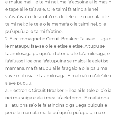
e mafua mai i le taimi nei, ma faʻaosoina ai le masini
e tape ai le taʻavale. O le taimi fa'atino a lenei
va'ava'ava'a e feso'ota'i ma le tele o le mamafa o le
taimi nei; o le tele o le mamafa o le taimi nei, o le
puʻupuʻu o le taimi faʻatino.
2. Electromagnetic Circuit Breaker: Faʻavae i luga o
le mataupu faavae o le eletise eletise. A tupu se
ta'amilosaga pu'upu'u i totonu o le ta'amilosaga, e
fa'afuase'i loa ona fa'atupuina se malosi fa'aeletise
mamana, ma fa'atupu ai le fa'agaioia o le pa'u ma
vave motusia le ta'amilosaga. E matua'i ma'ale'ale i
a'ave pupuu.
3. Electronic Circuit Breaker: E iloa ai le tele o loʻo iai
nei ma suiga e ala i mea faʻaeletoroni. E mafai ona
sili atu ona saʻo le faʻatinoina o galuega puipuia e
pei o le mamafa ma le puʻupuʻu puʻupuʻu, ma o