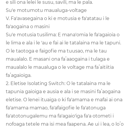
e sili ona lelei le susu, savili, ma le pala.
Su'e motumotu maualuga-voltage
V. Fa'avasegaina o ki e motusia e fa'atatau i le
fa'aogaina o masini
Su'e motusia tusilima: E mana'omia le fa'agaioia o
le lima e ala i le 'au e fai ai le tatalaina ma le tapuni.
O le taotoga e faigofie ma tuusao, ma le tau
maualalo. E masani ona faʻaaogaina i tulaga e
maualalo le maualuga o le voltage ma faʻaitiitia
faʻagaioiga.
2. Eletise Isolating Switch: O le tatalaina ma le
tapunia gaioiga e ausia e ala i se masini faʻaogaina
eletise. O lenei ituaiga o ki fa'amama e mafai ai ona
fa'amama mamao, fa'afaigofie le fa'atonuga
fa'atotonugalemu ma fa'agaio'iga fa'a otometi i
nofoaga tetele ma isi mea faapena. Ae ui i lea, o loʻo