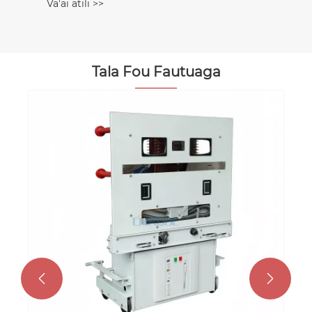
Va'ai atili >>
Tala Fou Fautuaga

