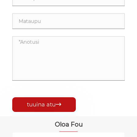
tuuina atu

Oloa Fou