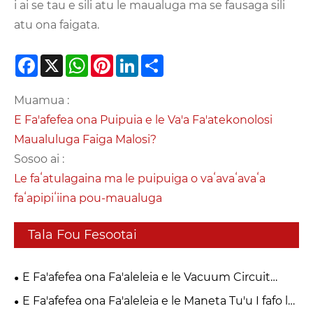
i ai se tau e sili atu le maualuga ma se fausaga sili
atu ona faigata.
Facebook
X
WhatsApp
Pinterest
LinkedIn
Share
Muamua :
E Fa'afefea ona Puipuia e le Va'a Fa'atekonolosi
Maualuluga Faiga Malosi?
Sosoo ai :
Le faʻatulagaina ma le puipuiga o vaʻavaʻavaʻa
faʻapipiʻiina pou-maualuga
Tala Fou Fesootai
E Fa'afefea ona Fa'aleleia e le Vacuum Circuit
Breaker 27.5KV Tasi Tasi Pole Vacuum Circuit
E Fa'afefea ona Fa'aleleia e le Maneta Tu'u I fafo le
Saogalemu o nofoaafi ma le tufatufaina atu o le