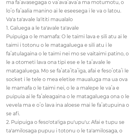
ma faʻavasegaga o vaʻavaʻavaʻa ma motumotu, o
loʻo faʻaalia manino ai le eseesega i le va o latou.
Va'a ta'avale la'ititi maualalo
1. Galuega a le ta'avale ta'avale
Puipuiga o le mamafa: O le taimi lava e sili atu ai le
taimi i totonu o le matagaluega e sili atu i le
faʻatulagaina o le taimi nei mo se vaitaimi patino, o
le a otometi lava ona tipi ese e le taʻavale le
matagaluega. Mo se faʻataʻitaʻiga, afai e fesoʻotaʻi le
socket i le tele o mea eletise maualuga ma ua ova
le mamafa o le taimi nei, o le a malepe le vaʻa e
puipuia ai le faʻaleagaina o le matagaluega ona o le
vevela ma e oʻo lava ina aloese mai le faʻatupuina o
se afi.
2. Puipuiga o feso'ota'iga pu'upu'u: Afai e tupu se
ta'amilosaga pupuu i totonu o le ta'amilosaga, o