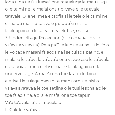
lona uiga ua fa'afuase'i ona maualuga le maualuga
o le taimi nei, e mafai ona tipi vave e le ta'avale
ta'avale. O lenei mea e taofia ai le tele o le taimi nei
e mafua mai i le taʻavale puʻupuʻu mai le
faʻaleagaina o le uaea, mea eletise, ma isi.
3. Undervoltage Protection (o loʻo maua i nisi o
vaʻavaʻa vaʻavaʻa): Pe a pa'ū le laina eletise i lalo ifo o
le voltage masani faʻaogaina i se tulaga patino, e
mafai e le taʻavale vaʻavaʻa ona vavae ese le taʻavale
e puipuia ai mea eletise mai le faʻaleagaina e le
undervoltage. A mae'a ona toe fa'afo'i le laina
eletise i le tulaga masani, e mana'omia e nisi o
va'ava'ava'ava'a le toe setiina o le tusi lesona a'o le'i
toe fa'aolaina, a'o isi e mafai ona toe tapuni.
Va'a ta'avale la'ititi maualalo
II. Galulue va'ava'a