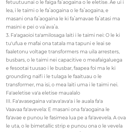
fetuutuunai o le faiga faʻaogaina o le eletise. Ae ui i
lea, i le taimi o le faʻaogaina o le faʻaogaina, e
masani ona faʻaogaina le ki faʻamavae faʻatasi ma
masini e pei o vaʻavaʻa.
3. Fa'agaoioi ta'amilosaga laiti i le taimi nei: O le ki
tu'ufua e mafai ona tatala ma tapuni e leai se
faaletonu voltage transformers ma uila arresters,
busbars, o le taimi nei capacitive o meafaigaluega
e fesootai tuusao i le busbar, faapea foi ma le ki
grounding naifi i le tulaga le faaituau o le
transformer, ma isi, o mea laiti uma i le taimi nei.
Fa'aeletise va'a eletise maualalo
III. Fa'avasegaina va'ava'ava'a i le auala fa'a
Vaavaa fa'avevela: E masani ona fa'aogaina le
fa'avae e punou le fasimea lua pe a fa'avevela. A ova
le uta, o le bimetallic strip e punou ona o le vevela