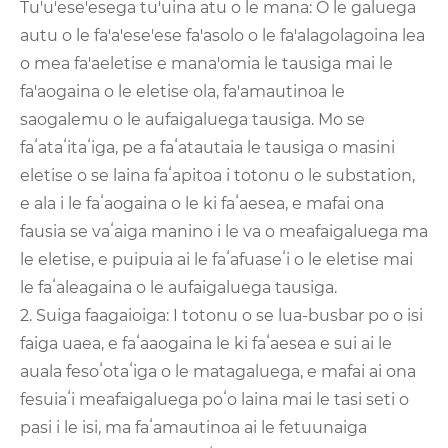
Tu'u'ese'esega tu'uina atu o le mana: O le galuega
autu o le fa'a'ese'ese fa'asolo o le fa'alagolagoina lea
o mea fa'aeletise e mana'omia le tausiga mai le
fa'aogaina o le eletise ola, fa'amautinoa le
saogalemu o le aufaigaluega tausiga. Mo se
faʻataʻitaʻiga, pe a faʻatautaia le tausiga o masini
eletise o se laina faʻapitoa i totonu o le substation,
e ala i le faʻaogaina o le ki faʻaesea, e mafai ona
fausia se vaʻaiga manino i le va o meafaigaluega ma
le eletise, e puipuia ai le faʻafuaseʻi o le eletise mai
le faʻaleagaina o le aufaigaluega tausiga.
2. Suiga faagaioiga: I totonu o se lua-busbar po o isi
faiga uaea, e faʻaaogaina le ki faʻaesea e sui ai le
auala fesoʻotaʻiga o le matagaluega, e mafai ai ona
fesuiaʻi meafaigaluega poʻo laina mai le tasi seti o
pasi i le isi, ma faʻamautinoa ai le fetuunaiga