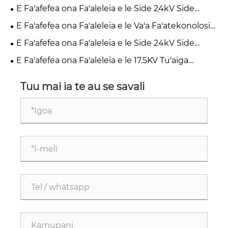
Fa'alagolagoina o le Tufatufaina?
E Fa'afefea ona Fa'aleleia e le Side 24kV Side
malosi?
Mounted Vacuum Circuit Breaker le Puipuiga o le
E Fa'afefea ona Fa'aleleia e le Va'a Fa'atekonolosi
Malosi Fa'asao Medium?
Malosi Maualuga le Saogalemu ma Fa'amaoni?
E Fa'afefea ona Fa'aleleia e le Side 24kV Side
Mounted Vacuum Circuit Breaker le Saogalemu
E Fa'afefea ona Fa'aleleia e le 17.5KV Tu'aiga
Fa'atonuga ole Malosiaga Medium Voltage?
Fa'amau i totonu ole Saogalemu le Saogalemu ole
Malosiaga?
Tuu mai ia te au se savali