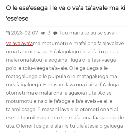
O le ese'esega i le va o va'a ta'avale ma ki
'ese'ese
2026-02-07
3
Tuu mai ia te au se savali
Va'ava'ava'a
ma motumotu e mafai ona fa'alavelave
uma ta'amilosaga. Faʻalagolago i le aofaʻi o pou, e
mafai ona latou faʻaogaina i luga o le tasi-vaega
poʻo le tolu-vaega taʻavale. O le galuega a le
matagaluega o le puipuia o le matagaluega ma
meafaigaluega. E masani lava ona i ai se fa'ailoga
otometi ma e mafai ona fa'agaioia i uta. A'o se
motumotu e na'o le fa'aoga e fa'alavelave ai le
ta'amilosaga. E masani lava e le otometi ona tipi
ese le taamilosaga ma e le mafai ona faagaoioia i le
uta. O lenei tusiga, e ala i le tuʻufaʻatasia o galuega