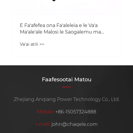
E Fa'afefea ona Fa'aleleia e le Va'a
Ma'ale'ale Malosi le Saogalemu ma
Fa'amaoni?
Va'ai atili >>
Faafesootai Matou
Zhejiang Anqiang Power Technology Co., Ltd.
Mobile:
+86-15057324888
I-meli:
john@chaqele.com