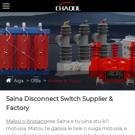
Aiga
Oloa
Aveese le Suiga
Saina Disconnect Switch Supplier &
Factory
Malosi o Anqiang
ose Saina e tu'uina atu ki'i
motusia. Matou te gaosia le tele o suiga motusia, e