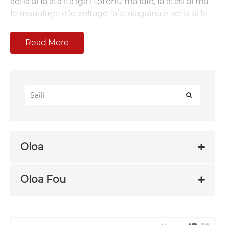
aofia ai faʻataʻitaʻiga i totonu ma fafo, faʻatasi ai ma
le maualuga o le voltage faʻatulagaina e aofia ai le
vaega atoa mai le 12KV i le 126KV. O nei ki o ni
masini saogalemu taua i le fanua inisinia eletise. O
Read More
le GW4, GW5, ma le GW9 faʻataʻitaʻiga o loʻo i
totonu o oloa sili ona faʻatau atu a Anqiang Electric.
E mafai foi ona matou fautuaina ma faʻavasega oloa
e tusa ai ma manaʻoga o tagata faʻatau.
Vaega o oloa
Oloa
Oloa Fou