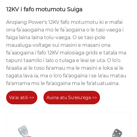
le saʻo motusia ki faʻavae i luga o mea nei:
12KV i fafo motumotu Suiga
1. Fuafua le voltage fa'atatau, fa'atatau i le taimi nei,
ma isi mea fa'atau oloa o le ki motumotu e te
Anqiang Power's 12KV fafo motumotu ki e mafai
mana'omia e fa'atau;
ona faʻaaogaina mo le faʻaogaina o le tasi-vaega i
2. Fuafua pe o le a fa'apipi'i le ki motumotu i totonu
faiga laina laina tolu-vaega. O se tasi-pole
po'o fafo, ma maua mai fa'amatalaga auiliili e pei o
maualuga-voltage sui masini e masani ona
le tulaga fa'aleagaina o le si'osi'omaga, maualuga,
faʻaaogaina i fafo 12KV malosiaga grids e tatala ma
vevela o le si'osi'omaga, ma le malosi o le mafui'e;
tapuni taamilo i lalo o tulaga e leai se uta. O lo'o
3. Malamalama po'o a galuega e mana'omia ona
fa'aalia ai le toso fa'amau ma le masini e loka ai le
fa'ataunu'uina e le ki motumotu, pe na'o le
tagata lava ia, ma o lo'o fa'aogaina i se la'au matau
mana'omia o galuega fa'avae pe mana'omia fo'i
fa'amama mo le fa'aogaina ma le fa'atuatuaina.
galuega fa'avae;
4. Malamalama manino i le auala faʻaogaina o le ki
Va'ai atili >>
Auina atu Su'esu'ega >>
motumotu: tusi lesona, eletise, poʻo le mamao
mamao.
Auaunaga ma Tautinoga
1. E fautuaina e le Anqiang Power ia faʻataʻitaʻiga