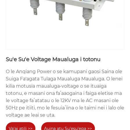
Su'e Su'e Voltage Maualuga i totonu
O le Anqiang Power o se kamupani gaosi Saina ole
Suiga Fa'agata Tulaga Maualuga Maualuga. O lenei
kilia motusia maualuga-voltage o se ituaiga
totonu, e masani ona faʻaaogaina i faiga eletise ma
le voltage faʻatatau o le 12KV ma le AC masani ole
50Hz pe itiiti, mo le fesuiaʻiina o le taimi nei i lalo ole
voltage ae leai se uta.
Va'ai atili >>
Auina atu Su'esu'ega >>