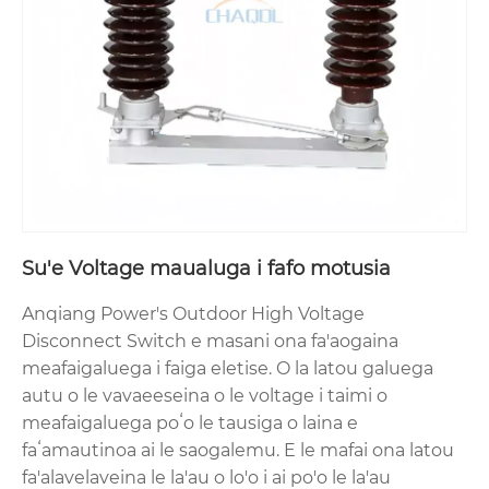
Su'e Voltage maualuga i fafo motusia
Anqiang Power's Outdoor High Voltage
Disconnect Switch e masani ona fa'aogaina
meafaigaluega i faiga eletise. O la latou galuega
autu o le vavaeeseina o le voltage i taimi o
meafaigaluega poʻo le tausiga o laina e
faʻamautinoa ai le saogalemu. E le mafai ona latou
fa'alavelaveina le la'au o lo'o i ai po'o le la'au