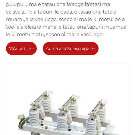
pu'upu'u ma e tatau ona fa'aoga fa'atasi ma
va'ava'a. Pe a tapuni le paoa, e tatau ona tatala
muamua le vaeluaga, sosoo ai ma le ki motu; pe a
toe faʻaleleia le mana, e tatau ona tapuni muamua
le ki motumotu, sosoo ai ma le vaeluaga.
Va'ai atili >>
Auina atu Su'esu'ega >>