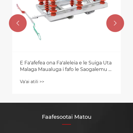


E Fa'afefea ona Fa'aleleia e le Suiga Uta
Malaga Maualuga i fafo le Saogalemu o
le Tufatufaina o le Malosi?
Va'ai atili >>
Faafesootai Matou