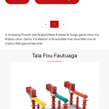
«
1
»
O Anqiang Power ose fa'apolofesa Aveese le Suiga gaosi oloa ma
fa'atau oloa i Saina. Faʻafeiloaʻi e faʻaulufale mai oloa lelei mai le
matou fale gaosimea iinei.
Tala Fou Fautuaga