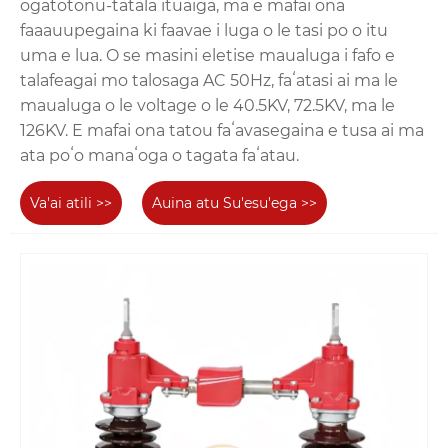
ogatotonu-tatala ituaiga, ma e mafai ona
faaauupegaina ki faavae i luga o le tasi po o itu
uma e lua. O se masini eletise maualuga i fafo e
talafeagai mo talosaga AC 50Hz, faʻatasi ai ma le
maualuga o le voltage o le 40.5KV, 72.5KV, ma le
126KV. E mafai ona tatou faʻavasegaina e tusa ai ma
ata poʻo manaʻoga o tagata faʻatau.
Va'ai atili >>
Auina atu Su'esu'ega >>