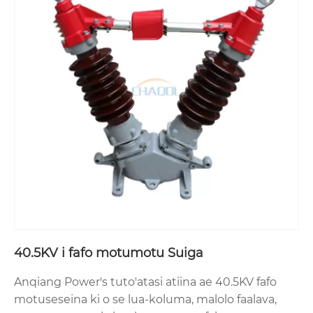
faʻataʻitaʻiga e vavae ese ai i tagata faʻatau e faʻavae
i luga o manaʻoga matagaluega, tulaga o le
siosiomaga, ma tulaga manaʻomia tulaga
saogalemu;
2. Matou te faʻatautaia le tele o ituaiga suʻega mai
mea mataʻutia i oloa maeʻa e faʻamautinoa ai le
faʻatuatuaina lelei o oloa uma aʻo leʻi alu ese mai le
fale gaosimea;
3. A maeʻa le galulue faʻatasi, o le a tuʻuina atu e
Anqiang taʻiala faʻapipiʻi, faʻatonuina auaunaga, ma
aʻoaʻoga faʻagaioiga saogalemu mulimuli ane;
4. O le a tuʻuina atu foi e Anqiang vaega faʻapitoa
avanoa e lagolago ai le saogalemu ma le mautu o
le faʻaogaina o le eletise.
40.5KV i fafo motumotu Suiga
Anqiang Power's tuto'atasi atiina ae 40.5KV fafo
motuseseina ki o se lua-koluma, malolo faalava,