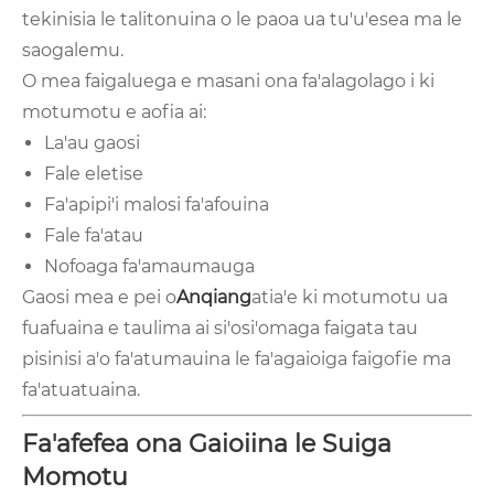
tekinisia le talitonuina o le paoa ua tu'u'esea ma le
saogalemu.
O mea faigaluega e masani ona fa'alagolago i ki
motumotu e aofia ai:
La'au gaosi
Fale eletise
Fa'apipi'i malosi fa'afouina
Fale fa'atau
Nofoaga fa'amaumauga
Gaosi mea e pei o
Anqiang
atia'e ki motumotu ua
fuafuaina e taulima ai si'osi'omaga faigata tau
pisinisi a'o fa'atumauina le fa'agaioiga faigofie ma
fa'atuatuaina.
Fa'afefea ona Gaioiina le Suiga
Momotu