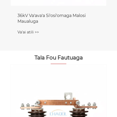
Tala Fou Fautuaga
E Fa'afefea ona Filifilia 36kV Malosi'i
Malosi Maualuga Va'ava'ava'a mo
Saogalemu ma Fa'atuatuaina Fa'asoa
Va'ai atili >>
Malosiaga?