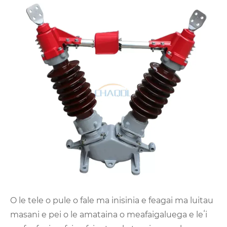
O le tele o pule o fale ma inisinia e feagai ma luitau
masani e pei o le amataina o meafaigaluega e leʻi