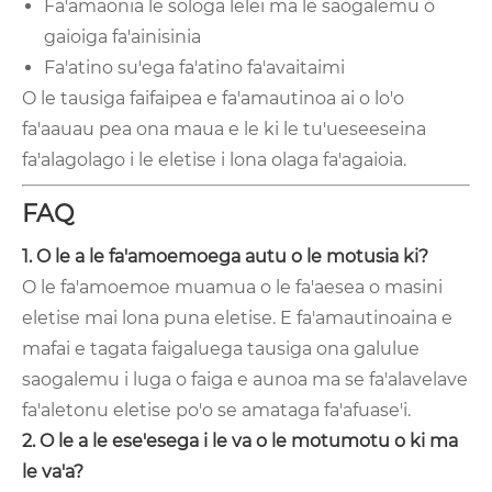
Fa'amaonia le sologa lelei ma le saogalemu o
gaioiga fa'ainisinia
Fa'atino su'ega fa'atino fa'avaitaimi
O le tausiga faifaipea e fa'amautinoa ai o lo'o
fa'aauau pea ona maua e le ki le tu'ueseeseina
fa'alagolago i le eletise i lona olaga fa'agaioia.
FAQ
1. O le a le fa'amoemoega autu o le motusia ki?
O le fa'amoemoe muamua o le fa'aesea o masini
eletise mai lona puna eletise. E fa'amautinoaina e
mafai e tagata faigaluega tausiga ona galulue
saogalemu i luga o faiga e aunoa ma se fa'alavelave
fa'aletonu eletise po'o se amataga fa'afuase'i.
2. O le a le ese'esega i le va o le motumotu o ki ma
le va'a?