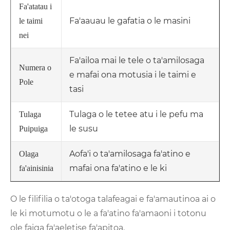
Fa'atatau i
Fa'aauau le gafatia o le masini
le taimi
nei
Fa'ailoa mai le tele o ta'amilosaga
Numera o
e mafai ona motusia i le taimi e
Pole
tasi
Tulaga o le tetee atu i le pefu ma
Tulaga
le susu
Puipuiga
Aofa'i o ta'amilosaga fa'atino e
Olaga
mafai ona fa'atino e le ki
fa'ainisinia
O le filifilia o ta'otoga talafeagai e fa'amautinoa ai o
le ki motumotu o le a fa'atino fa'amaoni i totonu
ole faiga fa'aeletise fa'apitoa.