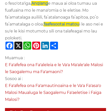
o feso'ota'iga,
Anqiang
e maua ai oloa tumau ua
fuafuaina mo le mana'omia o le eletise. Mo
faʻamatalaga auiliili, faʻatalanoaga faʻapitoa, poʻo
faʻamatalaga o oloa,
faafesootai matou
i le aso nei e
su'e le kisi motumotu sili ona talafeagai mo lau
poloketi.
Facebook
X
WhatsApp
Pinterest
LinkedIn
Share
Muamua :
E Fa'afefea ona Fa'aleleia e le Va'a Ma'ale'ale Malosi
le Saogalemu ma Fa'amaoni?
Sosoo ai :
E Fa'afefea ona Fa'amautinoaina e le Va'a Fa'asa'o
Malosi Maualuga le Saogalemu Fa'aeletise i Faiga
Malosi?