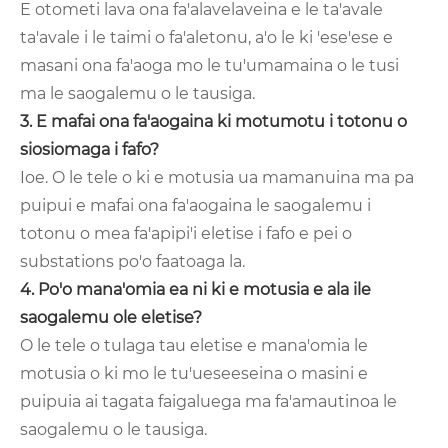
E otometi lava ona fa'alavelaveina e le ta'avale
ta'avale i le taimi o fa'aletonu, a'o le ki 'ese'ese e
masani ona fa'aoga mo le tu'umamaina o le tusi
ma le saogalemu o le tausiga.
3. E mafai ona fa'aogaina ki motumotu i totonu o
siosiomaga i fafo?
Ioe. O le tele o ki e motusia ua mamanuina ma pa
puipui e mafai ona fa'aogaina le saogalemu i
totonu o mea fa'apipi'i eletise i fafo e pei o
substations po'o faatoaga la.
4. Po'o mana'omia ea ni ki e motusia e ala ile
saogalemu ole eletise?
O le tele o tulaga tau eletise e mana'omia le
motusia o ki mo le tu'ueseeseina o masini e
puipuia ai tagata faigaluega ma fa'amautinoa le
saogalemu o le tausiga.