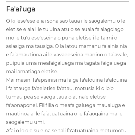
Fa'ai'uga
O ki 'ese'ese e iai sona sao taua i le saogalemu o le
eletise e ala i le tu'uina atu o se auala fa'alagolago
mo le tu'u'ese'eseina o puna eletise i le taimi o
asiasiga ma tausiga. O la latou mamanu faʻainisinia
e faʻamautinoa ai le vavaeeseina manino o taʻavale,
puipuia uma meafaigaluega ma tagata faigaluega
mai lamatiaga eletise.
Mai masini fa'apisinisi ma faiga fa'afouina fa'afouina
i fa'atauga fa'aeletise fa'atau, motusia ki o lo'o
tumau pea se vaega taua o atina'e eletise
fa'aonaponei. Filifilia o meafaigaluega maualuga e
mautinoa ai le faʻatuatuaina o le faʻaogaina ma le
saogalemu umi.
Afai o lo'o e su'eina se tali fa'atuatuaina motumotu