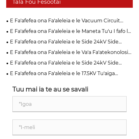
Tala Fou Fesootai
E Fa'afefea ona Fa'aleleia e le Vacuum Circuit
Breaker 27.5KV Tasi Tasi Pole Vacuum Circuit
E Fa'afefea ona Fa'aleleia e le Maneta Tu'u I fafo le
Saogalemu o nofoaafi ma le tufatufaina atu o le
Fa'alagolagoina o le Tufatufaina?
E Fa'afefea ona Fa'aleleia e le Side 24kV Side
malosi?
Mounted Vacuum Circuit Breaker le Puipuiga o le
E Fa'afefea ona Fa'aleleia e le Va'a Fa'atekonolosi
Malosi Fa'asao Medium?
Malosi Maualuga le Saogalemu ma Fa'amaoni?
E Fa'afefea ona Fa'aleleia e le Side 24kV Side
Mounted Vacuum Circuit Breaker le Saogalemu
E Fa'afefea ona Fa'aleleia e le 17.5KV Tu'aiga
Fa'atonuga ole Malosiaga Medium Voltage?
Fa'amau i totonu ole Saogalemu le Saogalemu ole
Malosiaga?
Tuu mai ia te au se savali