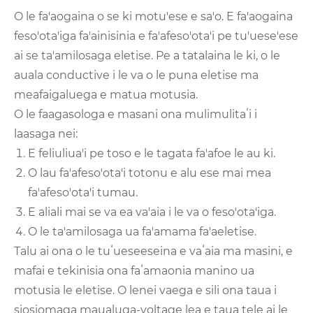
O le fa'aogaina o se ki motu'ese e sa'o. E fa'aogaina
feso'ota'iga fa'ainisinia e fa'afeso'ota'i pe tu'uese'ese
ai se ta'amilosaga eletise. Pe a tatalaina le ki, o le
auala conductive i le va o le puna eletise ma
meafaigaluega e matua motusia.
O le faagasologa e masani ona mulimulitaʻi i
laasaga nei:
E feliuliua'i pe toso e le tagata fa'afoe le au ki.
O lau fa'afeso'ota'i totonu e alu ese mai mea
fa'afeso'ota'i tumau.
E aliali mai se va ea va'aia i le va o feso'ota'iga.
O le ta'amilosaga ua fa'amama fa'aeletise.
Talu ai ona o le tuʻueseeseina e vaʻaia ma masini, e
mafai e tekinisia ona faʻamaonia manino ua
motusia le eletise. O lenei vaega e sili ona taua i
siosiomaga maualuga-voltage lea e taua tele ai le