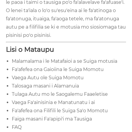
le paoa i taimi o tausiga po'o fa'alavelave fa'afuase'i.
O lenei ta'iala o lo'o su'esu'eina ai le fa'atinoga o
fa'atonuga, ituaiga, fa'aoga tetele, ma fa'atonuga
autu pe a filifilia se ki e motusia mo siosiomaga tau
pisinisi po'o pisinisi.
Lisi o Mataupu
Malamalama i le Matafaioi a se Suiga motusia
Fa'afefea ona Gaioiina le Suiga Momotu
Vaega Autu ole Suiga Momotu
Talosaga masani i Alamanuia
Tulaga Autu mo le Saogalemu Faaeletise
Vaega Fa'ainisinia e Manatunatu i ai
Fa'afefea ona Filifili le Suiga Sa'o Momotu
Faiga masani Fa'apipi'i ma Tausiga
FAQ