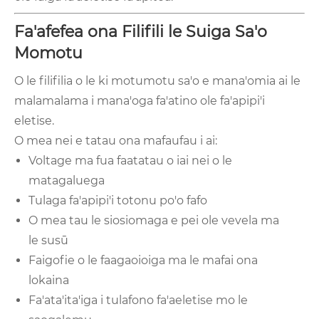
Fa'afefea ona Filifili le Suiga Sa'o
Momotu
O le filifilia o le ki motumotu sa'o e mana'omia ai le
malamalama i mana'oga fa'atino ole fa'apipi'i
eletise.
O mea nei e tatau ona mafaufau i ai:
Voltage ma fua faatatau o iai nei o le
matagaluega
Tulaga fa'apipi'i totonu po'o fafo
O mea tau le siosiomaga e pei ole vevela ma
le susū
Faigofie o le faagaoioiga ma le mafai ona
lokaina
Fa'ata'ita'iga i tulafono fa'aeletise mo le