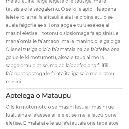
mafaufauina, faiga faigata o le tausiga, ma le
tausisia o le saogalemu. O se ki fa'apipi'i fa'apena
lelei e fo'ia nei fa'afitauli e ala i le ofoina atu o se
auala faigofie ae sili ona aoga e tu'u'ese'ese ai
masini eletise. I totonu o siosiomaga faʻapisinisi, e
manaʻomia le faʻamaoni ma le manino o le gaioiga.
O lenei tusiga o loʻo faʻamatalaina pe faʻafefea ona
galue le ki motumotu, aisea e taua ai mo le
saogalemu eletise, ma pe faʻapefea ona filifili
faʻalapotopotoga le faʻataʻitaʻiga saʻo mo a latou
masini.
Aotelega o Mataupu
O le ki motumotu o se masini fesuia'i masini ua
fuafuaina e fa'aesea ai le eletise mai a latou puna
eletise. E mafai ai e le au fa'atautaia ona tape atoa