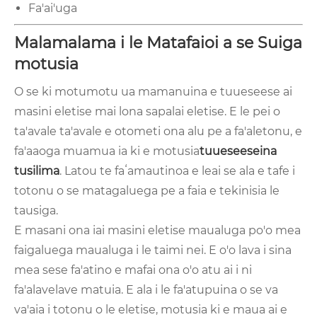
Fa'ai'uga
Malamalama i le Matafaioi a se Suiga
motusia
O se ki motumotu ua mamanuina e tuueseese ai
masini eletise mai lona sapalai eletise. E le pei o
ta'avale ta'avale e otometi ona alu pe a fa'aletonu, e
fa'aaoga muamua ia ki e motusia
tuueseeseina
tusilima
. Latou te faʻamautinoa e leai se ala e tafe i
totonu o se matagaluega pe a faia e tekinisia le
tausiga.
E masani ona iai masini eletise maualuga po'o mea
faigaluega maualuga i le taimi nei. E o'o lava i sina
mea sese fa'atino e mafai ona o'o atu ai i ni
fa'alavelave matuia. E ala i le fa'atupuina o se va
va'aia i totonu o le eletise, motusia ki e maua ai e