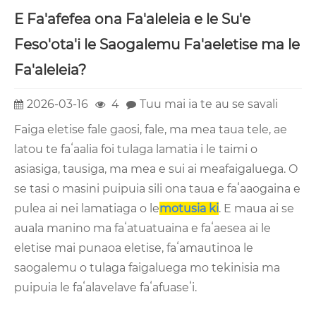
E Fa'afefea ona Fa'aleleia e le Su'e
Feso'ota'i le Saogalemu Fa'aeletise ma le
Fa'aleleia?
2026-03-16
4
Tuu mai ia te au se savali
Faiga eletise fale gaosi, fale, ma mea taua tele, ae
latou te faʻaalia foi tulaga lamatia i le taimi o
asiasiga, tausiga, ma mea e sui ai meafaigaluega. O
se tasi o masini puipuia sili ona taua e faʻaaogaina e
pulea ai nei lamatiaga o le
motusia ki
. E maua ai se
auala manino ma faʻatuatuaina e faʻaesea ai le
eletise mai punaoa eletise, faʻamautinoa le
saogalemu o tulaga faigaluega mo tekinisia ma
puipuia le faʻalavelave faʻafuaseʻi.