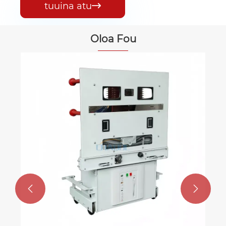
tuuina atu

Oloa Fou
Suiga Uta Malosi Maualuga i fafo
Va'ai atili >>

