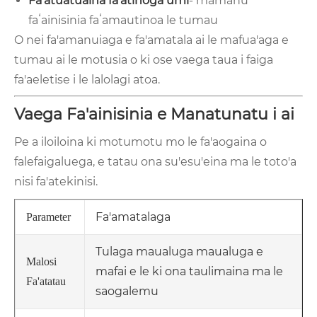
Fa'atuatuaina fa'atinoga umi
- mamanu
faʻainisinia faʻamautinoa le tumau
O nei fa'amanuiaga e fa'amatala ai le mafua'aga e
tumau ai le motusia o ki ose vaega taua i faiga
fa'aeletise i le lalolagi atoa.
Vaega Fa'ainisinia e Manatunatu i ai
Pe a iloiloina ki motumotu mo le fa'aogaina o
falefaigaluega, e tatau ona su'esu'eina ma le toto'a
nisi fa'atekinisi.
Fa'amatalaga
Parameter
Tulaga maualuga maualuga e
Malosi
mafai e le ki ona taulimaina ma le
Fa'atatau
saogalemu