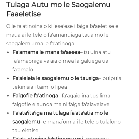
Tulaga Autu mo le Saogalemu
Faaeletise
O le fa'atinoina o ki 'ese'ese i faiga fa'aeletise e
maua ai le tele o fa'amanuiaga taua mo le
saogalemu ma le fa'atinoga.
Fa'amama le mana fa'aesea
– tu'uina atu
fa'amaoniga va'aia o mea faigaluega ua
fa'amalo
Fa'aleleia le saogalemu o le tausiga
– puipuia
tekinisia i taimi o lipea
Faigofie fa'atinoga
– fa'agaioiina tusilima
faigofie e aunoa ma ni faiga fa'alavelave
Fa'ata'ita'iga ma tulaga fa'ata'atia mo le
saogalemu
- e manaʻomia i le tele o tulafono
tau eletise