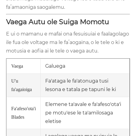
faʻamaoniga saogalemu.
Vaega Autu ole Suiga Momotu
E ui o mamanu e mafai ona fesuisuiai e faalagolago
ile fua ole voltage ma le faʻaogaina, o le tele o ki e
motusia e aofia ai le tele o vaega autu.
Galuega
Vaega
Fa'ataga le fa'atonuga tusi
U'u
lesona e tatala pe tapuni le ki
fa'agaioiga
Elemene ta'avale e fa'afeso'ota'i
Fa'afeso'ota'i
pe motu'ese le ta'amilosaga
Blades
eletise