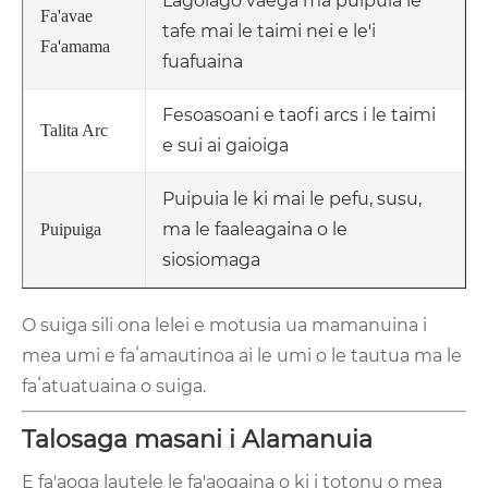
Lagolago vaega ma puipuia le
Fa'avae
tafe mai le taimi nei e le'i
Fa'amama
fuafuaina
Fesoasoani e taofi arcs i le taimi
Talita Arc
e sui ai gaioiga
Puipuia le ki mai le pefu, susu,
ma le faaleagaina o le
Puipuiga
siosiomaga
O suiga sili ona lelei e motusia ua mamanuina i
mea umi e faʻamautinoa ai le umi o le tautua ma le
faʻatuatuaina o suiga.
Talosaga masani i Alamanuia
E fa'aoga lautele le fa'aogaina o ki i totonu o mea