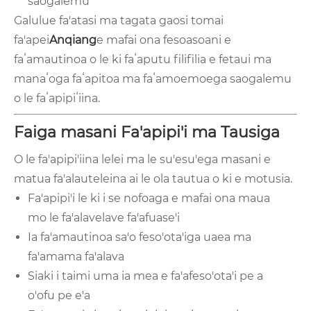
saogalemu
Galulue fa'atasi ma tagata gaosi tomai
fa'apei
Anqiang
e mafai ona fesoasoani e
faʻamautinoa o le ki faʻaputu filifilia e fetaui ma
manaʻoga faʻapitoa ma faʻamoemoega saogalemu
o le faʻapipiʻiina.
Faiga masani Fa'apipi'i ma Tausiga
O le fa'apipi'iina lelei ma le su'esu'ega masani e
matua fa'alauteleina ai le ola tautua o ki e motusia.
Fa'apipi'i le ki i se nofoaga e mafai ona maua
mo le fa'alavelave fa'afuase'i
Ia fa'amautinoa sa'o feso'ota'iga uaea ma
fa'amama fa'alava
Siaki i taimi uma ia mea e fa'afeso'ota'i pe a
o'ofu pe e'a