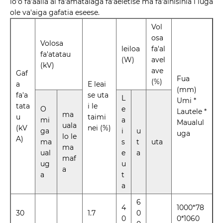
lo'o fa'aalia ai fa'amatalaga fa'aeletise ma fa'ainisinia i luga
ole va'aiga gafatia eseese.
Vol
osa
Volosa
leiloa
fa'al
fa'atatau
(W)
avel
(kV)
ave
Gaf
Fua
(%)
a
E leai
(mm)
fa'a
se uta
L
Umi *
tata
i le
O
e
Lautele *
ma
u
taimi
mi
a
Maualul
uala
(kV
nei (%)
ga
i
u
uga
lo le
A)
ma
s
t
uta
ma
ual
e
a
maf
ug
u
a
a
t
a
6
4
1000*78
30
1.7
0
0
0*1060