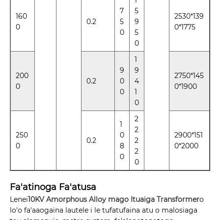
1
7
5
160
2530*139
0.2
5
9
0
0*1775
0
5
0
1
9
9
200
2750*145
0.2
0
4
0
0*1900
0
1
0
2
1
2
250
0
2900*151
0.2
2
0
8
0*2000
2
0
0
Fa'atinoga Fa'atusa
Lenei
10KV Amorphous Alloy mago Ituaiga Transformer
o
lo'o fa'aaogaina lautele i le tufatufaina atu o malosiaga