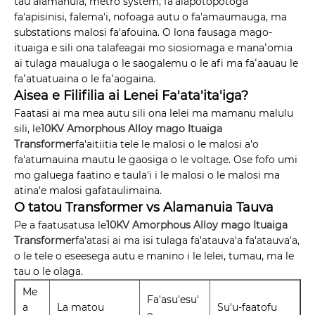
tau alamanuia, metro system, fa'alapotopotoga
fa'apisinisi, falema'i, nofoaga autu o fa'amaumauga, ma
substations malosi fa'afouina. O lona fausaga mago-
ituaiga e sili ona talafeagai mo siosiomaga e manaʻomia
ai tulaga maualuga o le saogalemu o le afi ma faʻaauau le
faʻatuatuaina o le faʻaogaina.
Aisea e Filifilia ai Lenei Fa'ata'ita'iga?
Faatasi ai ma mea autu sili ona lelei ma mamanu malulu
sili, le
10KV Amorphous Alloy mago Ituaiga
Transformer
fa'aitiitia tele le malosi o le malosi a'o
fa'atumauina mautu le gaosiga o le voltage. Ose fofo umi
mo galuega faatino e taula'i i le malosi o le malosi ma
atina'e malosi gafataulimaina.
O tatou Transformer vs Alamanuia Tauva
Pe a faatusatusa le
10KV Amorphous Alloy mago Ituaiga
Transformer
fa'atasi ai ma isi tulaga fa'atauva'a fa'atauva'a,
o le tele o eseesega autu e manino i le lelei, tumau, ma le
tau o le olaga.
Me
Fa'asu'esu'
a
La matou
Su'u-faatofu