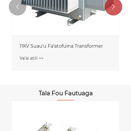


sformer
33KV Suau'u Fa'atofuina Fa'asoa
Transformer
Va'ai atili >>
Tala Fou Fautuaga
E Fa'afefea ona Fa'aleleia e le Suiga Uta
Malaga Maualuga i fafo le
Fa'alagolagoina o le Tufatufaina?