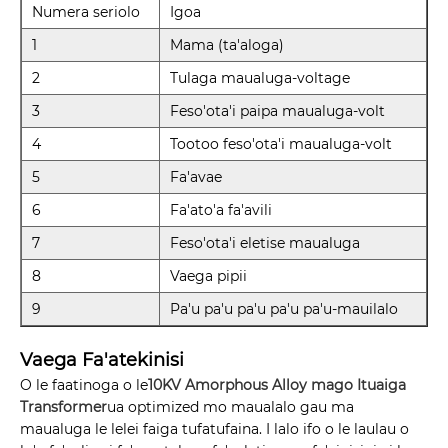
Numera seriolo
Igoa
1
Mama (ta'aloga)
2
Tulaga maualuga-voltage
3
Feso'ota'i paipa maualuga-volt
4
Tootoo feso'ota'i maualuga-volt
5
Fa'avae
6
Fa'ato'a fa'avili
7
Feso'ota'i eletise maualuga
8
Vaega pipii
9
Pa'u pa'u pa'u pa'u pa'u-mauilalo
Vaega Fa'atekinisi
O le faatinoga o le
10KV Amorphous Alloy mago Ituaiga
Transformer
ua optimized mo maualalo gau ma
maualuga le lelei faiga tufatufaina. I lalo ifo o le laulau o