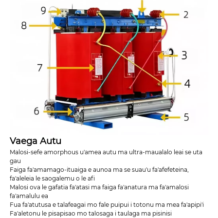
Vaega Autu
Malosi-sefe amorphous u'amea autu ma ultra-maualalo leai se uta
gau
Faiga fa'amamago-ituaiga e aunoa ma se suau'u fa'afefeteina,
fa'aleleia le saogalemu o le afi
Malosi ova le gafatia fa'atasi ma faiga fa'anatura ma fa'amalosi
fa'amalulu ea
Fua fa'atutusa e talafeagai mo fale puipui i totonu ma mea fa'apipi'i
Fa'aletonu le pisapisao mo talosaga i taulaga ma pisinisi