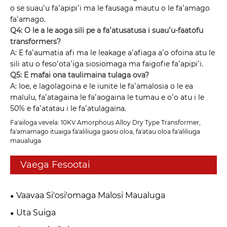
o se suauʻu faʻapipiʻi ma le fausaga mautu o le faʻamago
faʻamago.
Q4: O le a le aoga sili pe a faʻatusatusa i suauʻu-faatofu
transformers?
A: E faʻaumatia afi ma le leakage aʻafiaga aʻo ofoina atu le
sili atu o fesoʻotaʻiga siosiomaga ma faigofie faʻapipiʻi.
Q5: E mafai ona taulimaina tulaga ova?
A: Ioe, e lagolagoina e le iunite le faʻamalosia o le ea
malulu, faʻatagaina le faʻaogaina le tumau e oʻo atu i le
50% e faʻatatau i le faʻatulagaina.
Fa'ailoga vevela: 10KV Amorphous Alloy Dry Type Transformer,
fa'amamago ituaiga fa'aliliuga gaosi oloa, fa'atau oloa fa'aliliuga
maualuga
Vaega Fesootai
Vaavaa Si'osi'omaga Malosi Maualuga
Uta Suiga