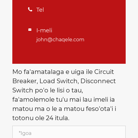
Tel

I-meli

john@chaqele.com
Mo fa'amatalaga e uiga ile Circuit
Breaker, Load Switch, Disconnect
Switch po'o le lisi o tau,
fa'amolemole tu'u mai lau imeli ia
matou ma o le a matou feso'ota'i i
totonu ole 24 itula.