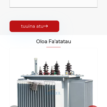
tuuina atu

Oloa Fa'atatau