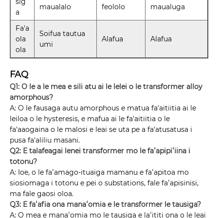
sig
maualalo
feololo
maualuga
a
Fa'a
Soifua tautua
ola
Alafua
Alafua
umi
ola
FAQ
Q1: O le a le mea e sili atu ai le lelei o le transformer alloy
amorphous?
A: O le fausaga autu amorphous e matua fa'aitiitia ai le
leiloa o le hysteresis, e mafua ai le fa'aitiitia o le
fa'aaogaina o le malosi e leai se uta pe a fa'atusatusa i
pusa fa'aliliu masani.
Q2: E talafeagai lenei transformer mo le faʻapipiʻiina i
totonu?
A: Ioe, o le faʻamago-ituaiga mamanu e faʻapitoa mo
siosiomaga i totonu e pei o substations, fale faʻapisinisi,
ma fale gaosi oloa.
Q3: E faʻafia ona manaʻomia e le transformer le tausiga?
A: O mea e manaʻomia mo le tausiga e laʻititi ona o le leai