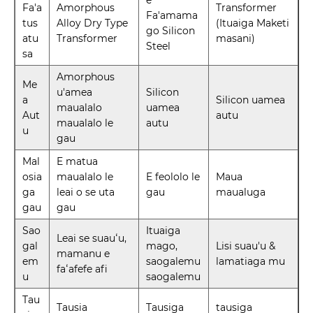
e
Fa'a
Amorphous
Transformer
Fa'amama
tus
Alloy Dry Type
(Ituaiga Maketi
go Silicon
atu
Transformer
masani)
Steel
sa
Amorphous
Me
u'amea
Silicon
a
Silicon uamea
maualalo
uamea
Aut
autu
maualalo le
autu
u
gau
Mal
E matua
osia
maualalo le
E feololo le
Maua
ga
leai o se uta
gau
maualuga
gau
gau
Sao
Ituaiga
Leai se suauʻu,
gal
mago,
Lisi suau'u &
mamanu e
em
saogalemu
lamatiaga mu
faʻafefe afi
u
saogalemu
Tau
Tausia
Tausiga
tausiga