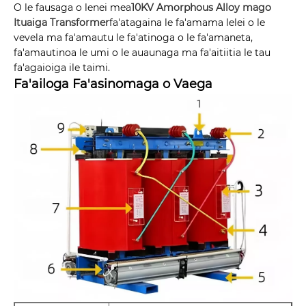
O le fausaga o lenei mea
10KV Amorphous Alloy mago
Ituaiga Transformer
fa'atagaina le fa'amama lelei o le
vevela ma fa'amautu le fa'atinoga o le fa'amaneta,
fa'amautinoa le umi o le auaunaga ma fa'aitiitia le tau
fa'agaioiga ile taimi.
Fa'ailoga Fa'asinomaga o Vaega