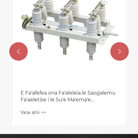
Va'ai atili >>

