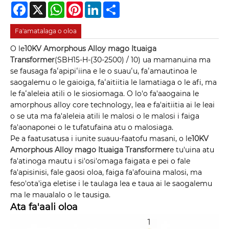
Facebook
X
WhatsApp
Pinterest
LinkedIn
Share
Fa'amatalaga o oloa
O le
10KV Amorphous Alloy mago Ituaiga
Transformer
(SBH15-H-(30-2500) / 10) ua mamanuina ma
se fausaga faʻapipiʻiina e le o suauʻu, faʻamautinoa le
saogalemu o le gaioiga, faʻaitiitia le lamatiaga o le afi, ma
le faʻaleleia atili o le siosiomaga. O lo'o fa'aaogaina le
amorphous alloy core technology, lea e fa'aitiitia ai le leai
o se uta ma fa'aleleia atili le malosi o le malosi i faiga
fa'aonaponei o le tufatufaina atu o malosiaga.
Pe a faatusatusa i iunite suauu-faatofu masani, o le
10KV
Amorphous Alloy mago Ituaiga Transformer
e tu'uina atu
fa'atinoga mautu i si'osi'omaga faigata e pei o fale
fa'apisinisi, fale gaosi oloa, faiga fa'afouina malosi, ma
feso'ota'iga eletise i le taulaga lea e taua ai le saogalemu
ma le maualalo o le tausiga.
Ata fa'aali oloa