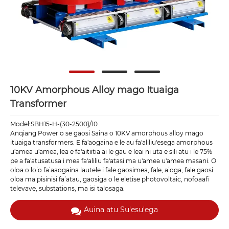
10KV Amorphous Alloy mago Ituaiga
Transformer
Model:SBH15-H-(30-2500)/10
Anqiang Power o se gaosi Saina o 10KV amorphous alloy mago
ituaiga transformers. E fa'aogaina e le au fa'aliliu'esega amorphous
u'amea u'amea, lea e fa'aitiitia ai le gau e leai ni uta e sili atu i le 75%
pe a fa'atusatusa i mea fa'aliliu fa'atasi ma u'amea u'amea masani. O
oloa o loʻo faʻaaogaina lautele i fale gaosimea, fale, aʻoga, fale gaosi
oloa ma pisinisi faʻatau, gaosiga o le eletise photovoltaic, nofoaafi
televave, substations, ma isi talosaga.
Auina atu Su'esu'ega