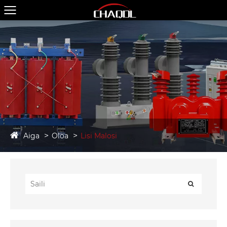
Aiga
Oloa
Lisi Malosi